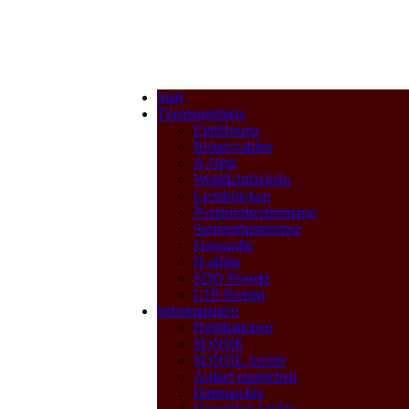
Start
Themengebiete
Einführung
Relativzahlen
A-Netz
Weißlichtfackeln
Lichtbrücken
Positionsbestimmung
Sonnenfinsternisse
Fotografie
H-alpha
SDO-Projekt
LTP-Projekt
Informationen
Publikationen
SONNE
SONNE Archiv
Artikel einreichen
Datenarchiv