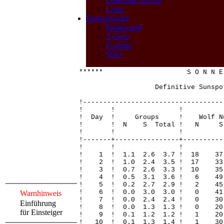
Datenblatt Archiv
Links
Dateneingabe
Relativzahl
A-Netz
H-alpha
SDO
****** S O N N E 
Definitive Sunspot 
!-----------------------------------
! ! 
! Day ! Groups ! Wolf Nu
! ! N S Total ! N S Total
! ! 
!-------+----------------+----------
! ! 
! 1 ! 1.1 2.6 3.7 ! 18 
! 2 ! 1.0 2.4 3.5 ! 17 3
! 3 ! 0.7 2.6 3.3 ! 10 3
! 4 ! 0.5 3.1 3.6 ! 6 4
! 5 ! 0.2 2.7 2.9 ! 2 4
! 6 ! 0.0 3.0 3.0 ! 0 4
Warnhinweis
! 7 ! 0.0 2.4 2.4 ! 0 3
Einführung
! 8 ! 0.0 1.3 1.3 ! 0 
für Einsteiger
! 9 ! 0.1 1.2 1.2 ! 1 2
! 10 ! 0.1 1.3 1.4 ! 1 3