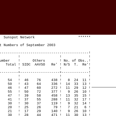
Sunspot Network ******
Numbers of September 2003
-------------------------------------------!
! ! ! !
mber ! Others ! No. of Obs..!
 ! SIDC AAVSO Re' ! N/S T. Re'!
! ! ! !
---------+-------------------+-------------!
! ! ! !
37 54 ! 46 76 438 ! 8 24 11 !
3 50 ! 43 64 336 ! 14 33 13 !
5 46 ! 47 60 272 ! 11 29 12 !
9 55 ! 50 72 377 ! 9 26 10 !
5 47 ! 39 58 458 ! 13 35 15 !
1 41 ! 37 55 288 ! 11 32 17 !
0 30 ! 30 37 119 ! 9 32 14 !
20 20 ! 25 26 79 ! 7 21 6 !
0 21 ! 17 29 140 ! 9 26 10 !
0 30 ! 28 44 471 ! 11 30 13 !