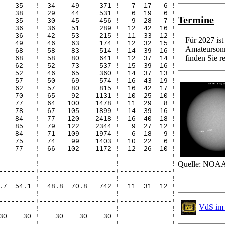
35 35 ! 34 49 371 ! 7 17 6 !
38 38 ! 29 44 531 ! 6 19 6 !
Termine
35 35 ! 30 45 456 ! 9 28 7 !
5 36 ! 36 51 289 ! 12 42 16 !
9 36 ! 42 53 215 ! 11 33 12 !
Für 2027 is
30 49 ! 46 63 174 ! 12 32 15 !
Amateursonn
29 68 ! 58 83 514 ! 14 39 16 !
finden Sie re
29 68 ! 58 80 641 ! 12 37 14 !
28 62 ! 52 73 537 ! 15 39 16 !
22 52 ! 46 65 360 ! 14 37 13 !
23 57 ! 50 69 574 ! 16 43 19 !
30 62 ! 57 80 815 ! 16 42 17 !
33 70 ! 65 92 1131 ! 10 25 10 !
37 77 ! 64 100 1478 ! 11 29 8 !
1 78 ! 67 105 1899 ! 14 39 16 !
2 84 ! 77 120 2418 ! 16 40 18 !
33 85 ! 79 122 2344 ! 9 27 12 !
39 84 ! 71 109 1974 ! 6 18 9 !
50 75 ! 74 99 1403 ! 10 22 6 !
3 77 ! 66 102 1172 ! 12 26 10 !
! ! ! !
Quelle: NOAA
! ! ! !
---------+-------------------+-------------!
! ! ! !
3.7 54.1 ! 48.8 70.8 742 ! 11 31 12 !
! ! ! !
---------+-------------------+-------------!
VdS im 
! ! ! !
 30 30 30 ! 30 30 30 ! !
! ! ! !