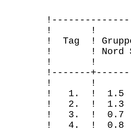
!--------------
! 
! Tag ! Grupp
! ! Nord Sued
! 
!-------+------
! 
! 1. ! 1.5
! 2. ! 1.3
! 3. ! 0.
! 4. ! 0.