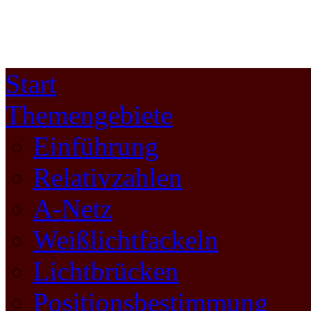
Start
Themengebiete
Einführung
Relativzahlen
A-Netz
Weißlichtfackeln
Lichtbrücken
Positionsbestimmung