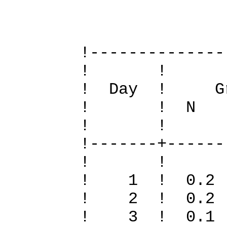
Definit
!--------------
! 
! Day ! Gr
! ! N S To
! 
!-------+------
! 
! 1 ! 0.2
! 2 ! 0.2
! 3 ! 0.1