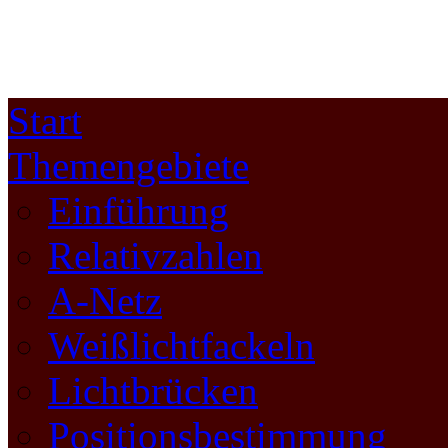
Start
Themengebiete
Einführung
Relativzahlen
A-Netz
Weißlichtfackeln
Lichtbrücken
Positionsbestimmung