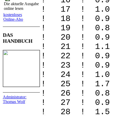
! 16 ! 0.9
Die aktuelle Ausgabe
! 17 ! 1.0
online lesen
kostenloses
! 18 ! 0.9
Online-Abo
! 19 ! 0.8
DAS
! 20 ! 0.9
HANDBUCH
! 21 ! 1.1
! 22 ! 0.9
! 23 ! 0.9
! 24 ! 1.0
! 25 ! 1.7
! 26 ! 0.8
Administrator:
! 27 ! 0.9
Thomas Wolf
! 28 ! 1.