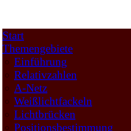
Start
Themengebiete
Einführung
Relativzahlen
A-Netz
Weißlichtfackeln
Lichtbrücken
Positionsbestimmung