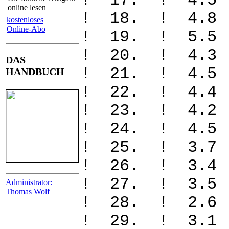
! 17. ! 4.
online lesen
! 18. ! 4.
kostenloses
Online-Abo
! 19. ! 5.
! 20. ! 4.3
DAS
! 21. ! 4.5
HANDBUCH
! 22. ! 4.4
! 23. ! 4.2
! 24. ! 4.5
! 25. ! 3.
! 26. ! 3.
! 27. ! 3.
Administrator:
Thomas Wolf
! 28. ! 2.
! 29. ! 3.