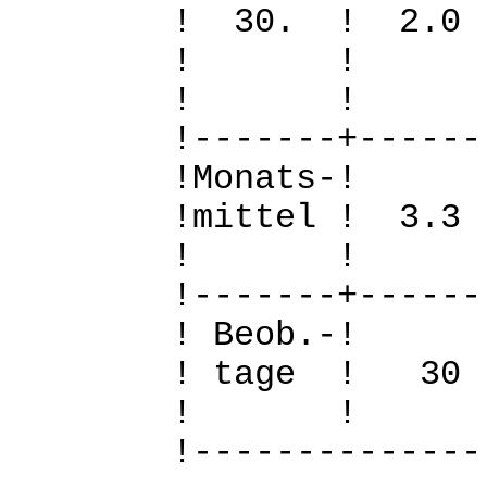
! 30. ! 2.
! 
! 
!-------+------
!Mo
!mittel ! 3.
! 
!-------+------
! B
! tage !
! 
!--------------