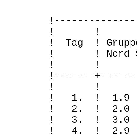
!--------------
! 
! Tag ! Grupp
! ! Nord Sued
! 
!-------+------
! 
! 1. ! 1.
! 2. ! 2.
! 3. ! 3.
! 4. ! 2.