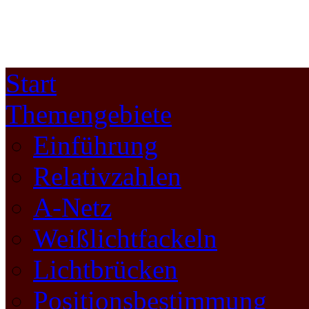
Start
Themengebiete
Einführung
Relativzahlen
A-Netz
Weißlichtfackeln
Lichtbrücken
Positionsbestimmung