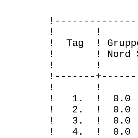
!--------------
! 
! Tag ! Grupp
! ! Nord Sued
! 
!-------+------
! 
! 1. ! 0
! 2. ! 0.
! 3. ! 0.0
! 4. ! 0.