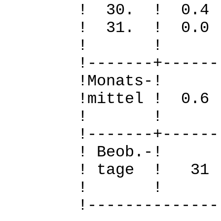
! 30. ! 0
! 31. ! 
! 
!-------+------
!Mo
!mittel ! 0.
! 
!-------+------
! B
! tage !
! 
!--------------