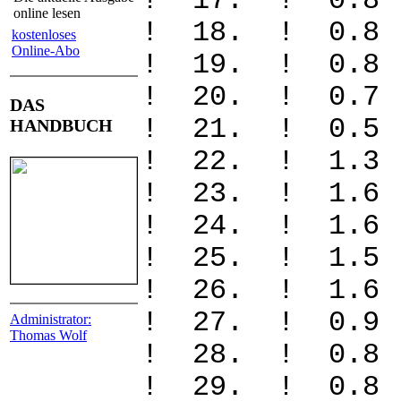
! 17. ! 0
online lesen
! 18. ! 0
kostenloses
Online-Abo
! 19. ! 0
! 20. ! 
DAS
! 21. ! 0
HANDBUCH
! 22. ! 1
! 23. ! 1
! 24. ! 1.
! 25. ! 1
! 26. ! 1
! 27. ! 0
Administrator:
Thomas Wolf
! 28. ! 0
! 29. ! 0