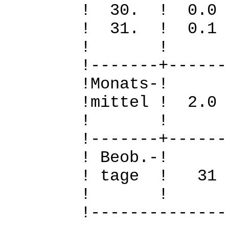
! 30. ! 0
! 31. ! 0
! 
!-------+------
!Mo
!mittel ! 2.
! 
!-------+------
! B
! tage !
! 
!--------------