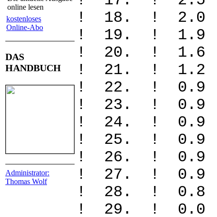
! 17. ! 2.
online lesen
! 18. ! 2
kostenloses
Online-Abo
! 19. ! 1
! 20. ! 1
DAS
! 21. ! 1
HANDBUCH
! 22. ! 0
! 23. ! 0
! 24. ! 0
! 25. ! 0
! 26. ! 0
! 27. ! 0
Administrator:
Thomas Wolf
! 28. ! 0
! 29. ! 0