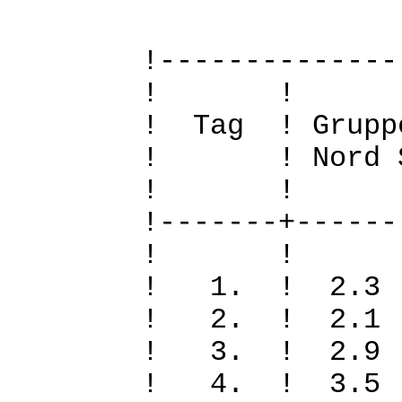
!--------------
! 
! Tag ! Grupp
! ! Nord Sued
! 
!-------+------
! 
! 1. ! 2.
! 2. ! 2.
! 3. ! 2.
! 4. ! 3.5