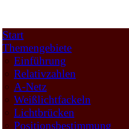
Start
Themengebiete
Einführung
Relativzahlen
A-Netz
Weißlichtfackeln
Lichtbrücken
Positionsbestimmung