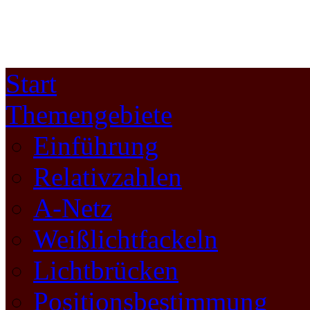
Start
Themengebiete
Einführung
Relativzahlen
A-Netz
Weißlichtfackeln
Lichtbrücken
Positionsbestimmung