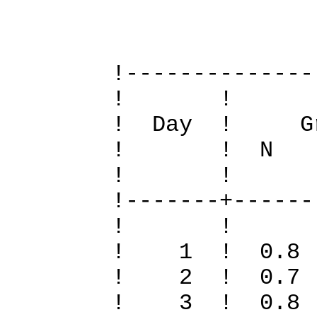
Definit
!--------------
! 
! Day ! Gr
! ! N S To
! 
!-------+------
! 
! 1 ! 0.8
! 2 ! 0.7
! 3 ! 0.8