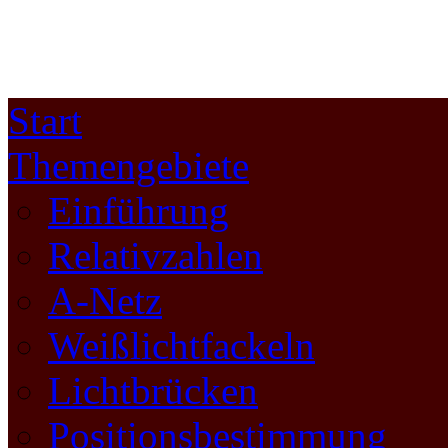
Start
Themengebiete
Einführung
Relativzahlen
A-Netz
Weißlichtfackeln
Lichtbrücken
Positionsbestimmung