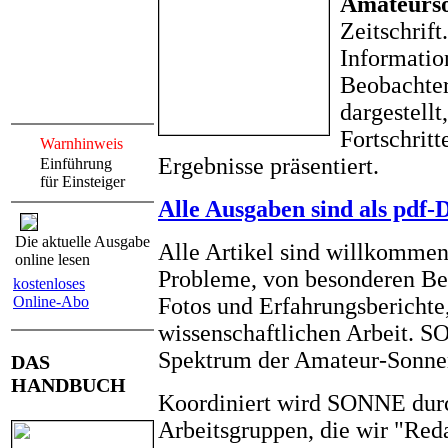
Amateurs
Zeitschrift
Informatio
Beobachter
dargestell
Fortschrit
Warnhinweis
Ergebnisse präsentiert.
Einführung
für Einsteiger
Alle Ausgaben sind als pdf-
Die aktuelle Ausgabe
Alle Artikel sind willkommen
online lesen
Probleme, von besonderen Be
kostenloses
Online-Abo
Fotos und Erfahrungsberichte,
wissenschaftlichen Arbeit. S
Spektrum der Amateur-Sonne
DAS
HANDBUCH
Koordiniert wird SONNE durc
Arbeitsgruppen, die wir "Reda