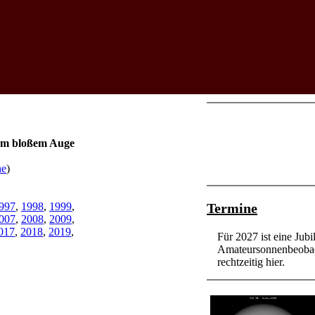
em bloßem Auge
he
)
Termine
997
,
1998
,
1999
,
007
,
2008
,
2009
,
017
,
2018
,
2019
,
Für 2027 ist eine Ju
Amateursonnenbeobacht
rechtzeitig hier.