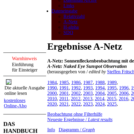
Datenblatt Archiv
Links
Dateneingabe
Relativzahl
A-Netz
H-alpha
SDO
Ergebnisse A-Netz
Warnhinweis
A-Netz: Sonnenfleckenbeobachtung mit d
Einführung
A-Netz: Naked Eye Sunspot Observation
für Einsteiger
(herausgegeben von /
edited by
Steffen Fritsc
1984
,
1985
,
1986
,
1987
,
1988
,
1989
,
Die aktuelle Ausgabe
1990
,
1991
,
1992
,
1993
,
1994
,
1995
,
1996
,
1
online lesen
2000
,
2001
,
2002
,
2003
,
2004
,
2005
,
2006
,
2
2010
,
2011
,
2012
,
2013
,
2014
,
2015
,
2016
,
2
kostenloses
2020
,
2021
,
2022
,
2023
,
2024
,
2025
,
Online-Abo
Beobachtung ohne Filterhilfe
Neueste Ergebnisse /
Latest results
DAS
Info
Diagramm /
Graph
HANDBUCH