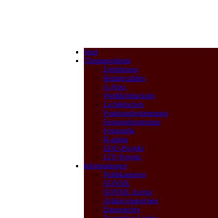
Start
Themengebiete
Einführung
Relativzahlen
A-Netz
Weißlichtfackeln
Lichtbrücken
Positionsbestimmung
Sonnenfinsternisse
Fotografie
H-alpha
SDO-Projekt
LTP-Projekt
Informationen
Publikationen
SONNE
SONNE Archiv
Artikel einreichen
Datenarchiv