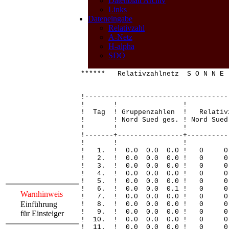
Datenblatt Archiv
Links
Dateneingabe
Relativzahl
A-Netz
H-alpha
SDO
****** Relativzahlnetz S O N N E
!-----------------------------------
! ! 
! Tag ! Gruppenzahlen ! Relativ
! ! Nord Sued ges. ! Nord Sued 
! ! 
!-------+----------------+----------
! ! 
! 1. ! 0.0 0.0 0.0 !
! 2. ! 0.0 0.0 0.0 
! 3. ! 0.0 0.0 0.0 !
! 4. ! 0.0 0.0 0.0 !
! 5. ! 0.0 0.0 0.0 !
! 6. ! 0.0 0.0 0.1 
Warnhinweis
! 7. ! 0.0 0.0 0.0 
Einführung
! 8. ! 0.0 0.0 0.0 
! 9. ! 0.0 0.0 0.0 !
für Einsteiger
! 10. ! 0.0 0.0 0.0 
! 11. ! 0.0 0.0 0.0 