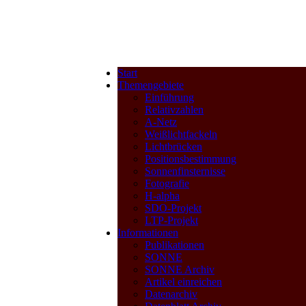
Start
Themengebiete
Einführung
Relativzahlen
A-Netz
Weißlichtfackeln
Lichtbrücken
Positionsbestimmung
Sonnenfinsternisse
Fotografie
H-alpha
SDO-Projekt
LTP-Projekt
Informationen
Publikationen
SONNE
SONNE Archiv
Artikel einreichen
Datenarchiv