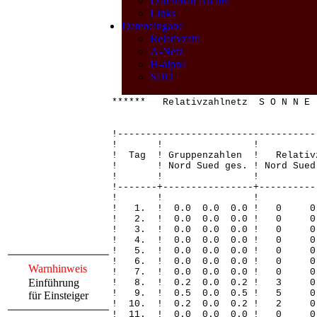
Datenblatt Archiv
Links
Dateneingabe
Relativzahl
A-Netz
H-alpha
SDO
****** Relativzahlnetz S O N N E
!-----------------------------------
! ! 
! Tag ! Gruppenzahlen ! Relativ
! ! Nord Sued ges. ! Nord Sued 
! ! 
!-------+----------------+----------
! ! 
! 1. ! 0.0 0.0 0.0 !
! 2. ! 0.0 0.0 0.0 !
! 3. ! 0.0 0.0 0.0 !
! 4. ! 0.0 0.0 0.0 
! 5. ! 0.0 0.0 0.0 !
! 6. ! 0.0 0.0 0.0 !
Warnhinweis
! 7. ! 0.0 0.0 0.0 !
Einführung
! 8. ! 0.2 0.0 0.2 !
! 9. ! 0.5 0.0 0.5 !
für Einsteiger
! 10. ! 0.2 0.0 0.2 !
! 11. ! 0.0 0.0 0.0 !