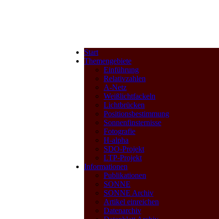
Start
Themengebiete
Einführung
Relativzahlen
A-Netz
Weißlichtfackeln
Lichtbrücken
Positionsbestimmung
Sonnenfinsternisse
Fotografie
H-alpha
SDO-Projekt
LTP-Projekt
Informationen
Publikationen
SONNE
SONNE Archiv
Artikel einreichen
Datenarchiv