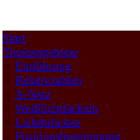
Start
Themengebiete
Einführung
Relativzahlen
A-Netz
Weißlichtfackeln
Lichtbrücken
Positionsbestimmung