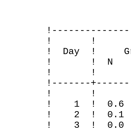
Definiti
!--------------
! 
! Day ! Gr
! ! N S To
! 
!-------+------
! 
! 1 ! 0.
! 2 ! 0.
! 3 ! 0.0