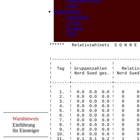
Datenblatt Archiv
Links
Dateneingabe
Relativzahl
A-Netz
H-alpha
SDO
****** Relativzahlnetz S O N N E 
!-----------------------------------
! ! 
! Tag ! Gruppenzahlen ! Relativ
! ! Nord Sued ges. ! Nord Sued 
! ! 
!-------+----------------+----------
! ! 
! 1. ! 0.0 0.0 0.0 !
! 2. ! 0.0 0.0 0.0 !
! 3. ! 0.0 0.0 0.0 !
! 4. ! 0.0 0.0 0.0 !
! 5. ! 0.0 0.0 0.0 ! 
! 6. ! 0.0 0.0 0.0 !
Warnhinweis
! 7. ! 0.0 0.0 0.0 !
Einführung
! 8. ! 0.0 0.0 0.0 !
! 9. ! 0.0 0.0 0.0 ! 
für Einsteiger
! 10. ! 0.0 0.0 0.0 !
! 11. ! 0.1 0.1 0.2 !