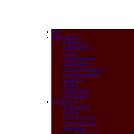
Start
Themengebiete
Einführung
Relativzahlen
A-Netz
Weißlichtfackeln
Lichtbrücken
Positionsbestimmung
Sonnenfinsternisse
Fotografie
H-alpha
SDO-Projekt
LTP-Projekt
Informationen
Publikationen
SONNE
SONNE Archiv
Artikel einreichen
Datenarchiv