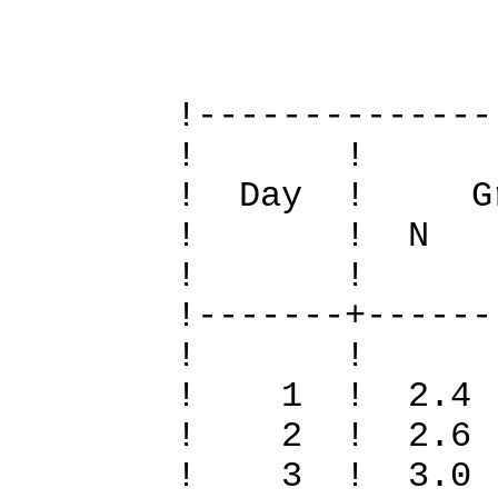
Definit
!--------------
! 
! Day ! Gr
! ! N S To
! 
!-------+------
! 
! 1 ! 2.4 
! 2 ! 2.6 
! 3 ! 3.0 