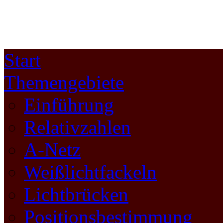
Start
Themengebiete
Einführung
Relativzahlen
A-Netz
Weißlichtfackeln
Lichtbrücken
Positionsbestimmung