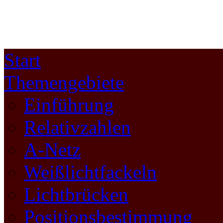
Start
Themengebiete
Einführung
Relativzahlen
A-Netz
Weißlichtfackeln
Lichtbrücken
Positionsbestimmung