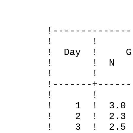
Definit
!--------------
! 
! Day ! Gr
! ! N S To
! 
!-------+------
! 
! 1 ! 3.0 
! 2 ! 2.3 
! 3 ! 2.5 