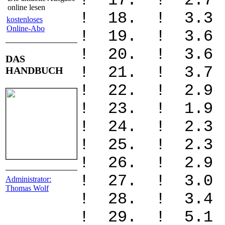
! 17. ! 2.
online lesen
! 18. ! 3.
kostenloses
Online-Abo
! 19. ! 3.
! 20. ! 3.
DAS
! 21. ! 3.
HANDBUCH
! 22. ! 2.9
! 23. ! 1.
! 24. ! 2.
! 25. ! 2.
! 26. ! 2.
! 27. ! 3.
Administrator:
Thomas Wolf
! 28. ! 3.
! 29. ! 5.1