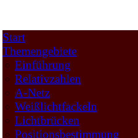
Start
Themengebiete
Einführung
Relativzahlen
A-Netz
Weißlichtfackeln
Lichtbrücken
Positionsbestimmung