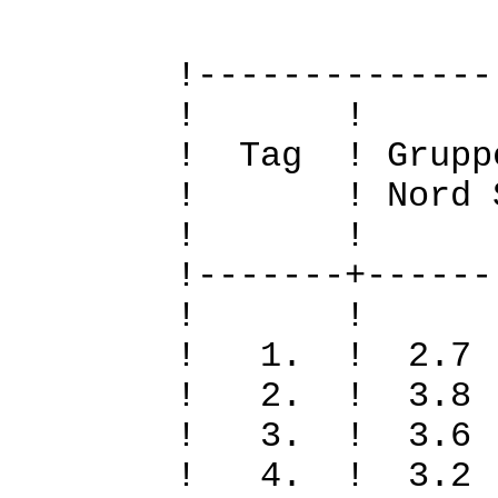
!--------------
! 
! Tag ! Grupp
! ! Nord Sued
! 
!-------+------
! 
! 1. ! 2.7
! 2. ! 3.8
! 3. ! 3.6
! 4. ! 3.2