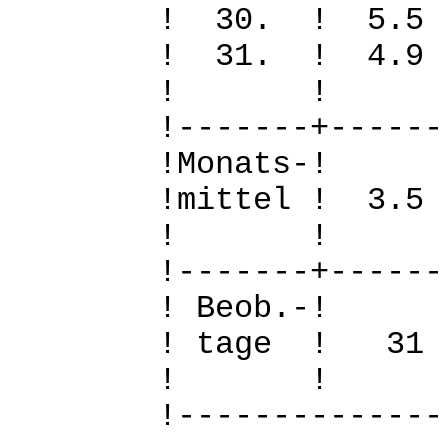
! 30. ! 5.
! 31. ! 4.9
! 
!-------+------
!Mo
!mittel ! 3.
! 
!-------+------
! B
! tage !
! 
!--------------