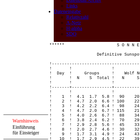
Datenblatt Archiv
Links
Dateneingabe
Relativzahl
A-Netz
H-alpha
SDO
****** S O N N E 
Definitive Sunspo
!-----------------------------------
! ! 
! Day ! Groups ! Wolf Nu
! ! N S Total ! N S Total
! ! 
!-------+----------------+----------
! ! 
! 1 ! 4.1 1.7 5.8 ! 90 20
! 2 ! 4.7 2.0 6.6 ! 100 22
! 3 ! 4.2 2.2 6.4 ! 98 24
! 4 ! 4.7 2.0 6.7 ! 115 2
! 5 ! 4.0 2.6 6.7 ! 88 34
! 6 ! 3.8 2.4 6.2 ! 70 2
Warnhinweis
! 7 ! 2.9 2.8 5.6 ! 45 3
Einführung
! 8 ! 2.0 2.7 4.6 ! 30 
für Einsteiger
! 9 ! 1.7 3.1 4.9 ! 24 4
! 10 ! 1.7 2.9 4.5 ! 22 