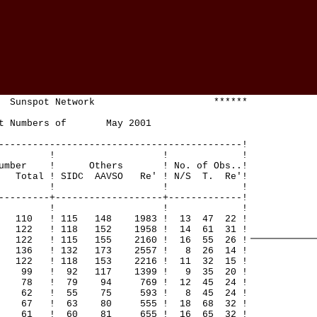
Sunspot Network ******
t Numbers of May 2001
-------------------------------------------!
! ! ! !
mber ! Others ! No. of Obs..!
 ! SIDC AAVSO Re' ! N/S T. Re'!
! ! ! !
---------+-------------------+-------------!
! ! ! !
 110 ! 115 148 1983 ! 13 47 22 !
 122 ! 118 152 1958 ! 14 61 31 !
 122 ! 115 155 2160 ! 16 55 26 !
1 136 ! 132 173 2557 ! 8 26 14 !
 122 ! 118 153 2216 ! 11 32 15 !
9 99 ! 92 117 1399 ! 9 35 20 !
3 78 ! 79 94 769 ! 12 45 24 !
32 62 ! 55 75 593 ! 8 45 24 !
3 67 ! 63 80 555 ! 18 68 32 !
39 61 ! 60 81 655 ! 16 65 32 !