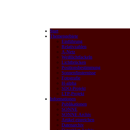
Start
Themengebiete
Einführung
Relativzahlen
A-Netz
Weißlichtfackeln
Lichtbrücken
Positionsbestimmung
Sonnenfinsternisse
Fotografie
H-alpha
SDO-Projekt
LTP-Projekt
Informationen
Publikationen
SONNE
SONNE Archiv
Artikel einreichen
Datenarchiv