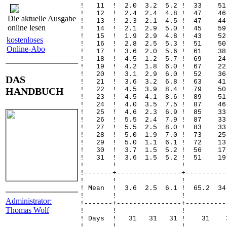
! 11 ! 2.0 3.2 5.2 ! 33 
! 12 ! 2.4 2.4 4.8 ! 47 4
Die aktuelle Ausgabe
! 13 ! 2.3 2.1 4.5 ! 47 4
online lesen
! 14 ! 2.1 2.9 5.0 ! 45 59
! 15 ! 1.9 2.9 4.8 ! 43 5
kostenloses
! 16 ! 2.8 2.5 5.3 ! 51 5
Online-Abo
! 17 ! 3.6 2.0 5.6 ! 61 3
! 18 ! 4.5 1.2 5.7 ! 69 2
! 19 ! 4.2 1.8 6.0 ! 67 
! 20 ! 3.1 2.9 6.0 ! 52 
DAS
! 21 ! 3.6 3.2 6.8 ! 63 4
HANDBUCH
! 22 ! 4.5 3.9 8.4 ! 79 50
! 23 ! 4.5 4.1 8.6 ! 89 51
! 24 ! 4.0 3.5 7.5 ! 87 46
! 25 ! 4.6 2.3 6.9 ! 85 33
! 26 ! 5.5 2.4 7.9 ! 87 33
! 27 ! 5.5 2.5 8.0 ! 83 3
! 28 ! 5.0 1.9 7.0 ! 73 
! 29 ! 5.0 1.1 6.1 ! 72 
! 30 ! 3.7 1.5 5.2 ! 56 
! 31 ! 3.6 1.5 5.2 ! 51 
! ! 
!-------+----------------+----------
! ! 
! Mean ! 3.6 2.5 6.1 ! 65.2 34.
! ! 
Administrator:
!-------+----------------+----------
Thomas Wolf
! ! 
! Days ! 31 31 31 !
! ! 