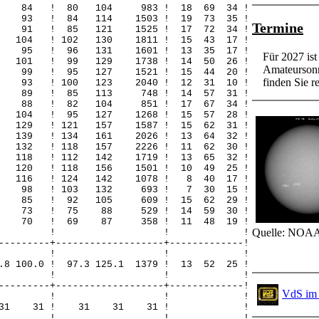
51 84 ! 80 104 983 ! 18 69 34 !
6 93 ! 84 114 1503 ! 19 73 35 !
Termine
4 91 ! 85 121 1525 ! 17 72 34 !
 104 ! 102 130 1811 ! 15 43 17 !
2 95 ! 96 131 1601 ! 13 35 17 !
Für 2027 is
0 101 ! 99 129 1738 ! 14 50 26 !
Amateursonn
8 99 ! 95 127 1521 ! 15 44 20 !
finden Sie re
4 93 ! 100 123 2040 ! 12 31 10 !
22 89 ! 85 113 748 ! 14 57 31 !
36 88 ! 82 104 851 ! 17 67 34 !
1 104 ! 95 127 1268 ! 15 57 28 !
 129 ! 121 157 1587 ! 15 62 31 !
 139 ! 134 161 2026 ! 13 64 32 !
 132 ! 118 157 2226 ! 11 62 30 !
 118 ! 112 142 1719 ! 13 65 32 !
 120 ! 118 156 1501 ! 10 49 25 !
3 116 ! 124 142 1078 ! 8 40 17 !
25 98 ! 103 132 693 ! 7 30 15 !
13 85 ! 92 105 609 ! 15 62 29 !
17 73 ! 75 88 529 ! 14 59 30 !
19 70 ! 69 87 358 ! 11 48 19 !
Quelle: NOAA
! ! ! !
---------+-------------------+-------------!
! ! ! !
8 100.0 ! 97.3 125.1 1379 ! 13 52 25 !
! ! ! !
---------+-------------------+-------------!
VdS im 
! ! ! !
 31 31 31 ! 31 31 31 ! !
! ! ! !