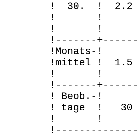
! 30. ! 2.
! 
! 
!-------+------
!Mo
!mittel ! 1.
! 
!-------+------
! B
! tage !
! 
!--------------