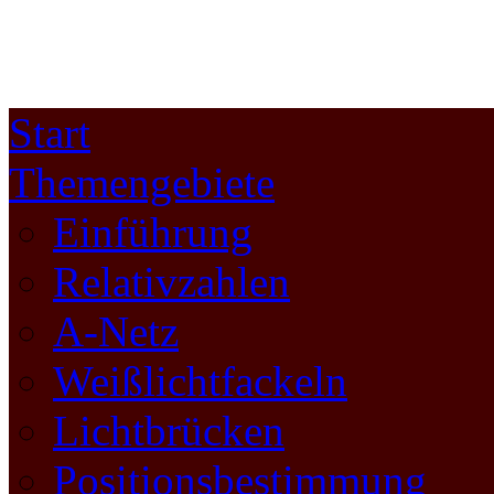
Start
Themengebiete
Einführung
Relativzahlen
A-Netz
Weißlichtfackeln
Lichtbrücken
Positionsbestimmung