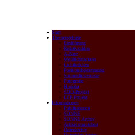
Start
Themengebiete
Einführung
Relativzahlen
A-Netz
Weißlichtfackeln
Lichtbrücken
Positionsbestimmung
Sonnenfinsternisse
Fotografie
H-alpha
SDO-Projekt
LTP-Projekt
Informationen
Publikationen
SONNE
SONNE Archiv
Artikel einreichen
Datenarchiv