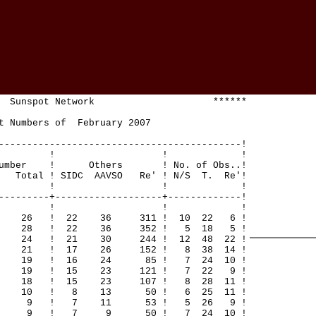
Sunspot Network ******
Numbers of February 2007
-------------------------------------------!
! ! ! !
mber ! Others ! No. of Obs..!
 ! SIDC AAVSO Re' ! N/S T. Re'!
! ! ! !
---------+-------------------+-------------!
! ! ! !
6 26 ! 22 36 311 ! 10 22 6 !
28 28 ! 22 36 352 ! 5 18 5 !
4 24 ! 21 30 244 ! 12 48 22 !
1 21 ! 17 26 152 ! 8 38 14 !
19 19 ! 16 24 85 ! 7 24 10 !
19 19 ! 15 23 121 ! 7 22 9 !
8 18 ! 15 23 107 ! 8 28 11 !
10 10 ! 8 13 50 ! 6 25 11 !
0 9 9 ! 7 11 53 ! 5 26 9 !
0 9 9 ! 7 9 50 ! 7 24 10 !