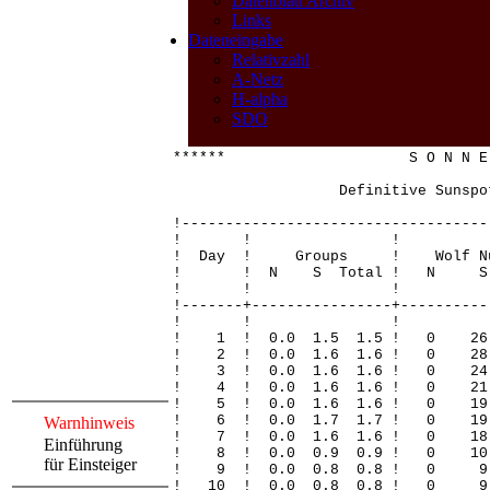
Datenblatt Archiv
Links
Dateneingabe
Relativzahl
A-Netz
H-alpha
SDO
****** S O N N E 
Definitive Sunspot 
!-----------------------------------
! ! 
! Day ! Groups ! Wolf Nu
! ! N S Total ! N S Total
! ! 
!-------+----------------+----------
! ! 
! 1 ! 0.0 1.5 1.5 ! 0 2
! 2 ! 0.0 1.6 1.6 ! 0 
! 3 ! 0.0 1.6 1.6 ! 0 2
! 4 ! 0.0 1.6 1.6 ! 0 2
! 5 ! 0.0 1.6 1.6 ! 0 
! 6 ! 0.0 1.7 1.7 ! 0 
Warnhinweis
! 7 ! 0.0 1.6 1.6 ! 0 1
Einführung
! 8 ! 0.0 0.9 0.9 ! 0 
für Einsteiger
! 9 ! 0.0 0.8 0.8 ! 
! 10 ! 0.0 0.8 0.8 ! 