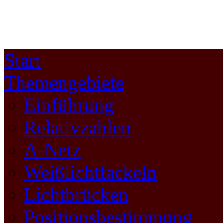
Start
Themengebiete
Einführung
Relativzahlen
A-Netz
Weißlichtfackeln
Lichtbrücken
Positionsbestimmung