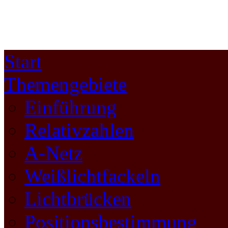
Start
Themengebiete
Einführung
Relativzahlen
A-Netz
Weißlichtfackeln
Lichtbrücken
Positionsbestimmung